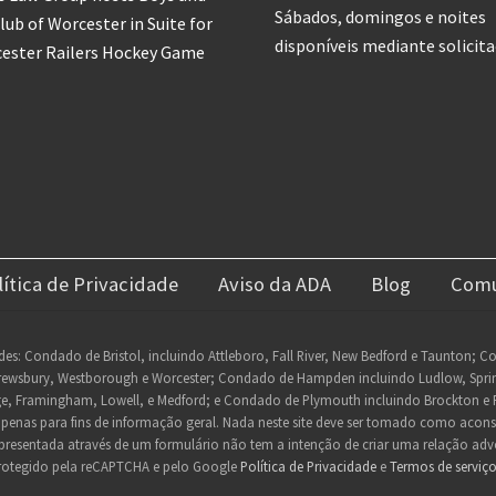
Sábados, domingos e noites
Club of Worcester in Suite for
disponíveis mediante solicita
cester Railers Hockey Game
lítica de Privacidade
Aviso da ADA
Blog
Comu
des: Condado de Bristol, incluindo Attleboro, Fall River, New Bedford e Taunton; 
rewsbury, Westborough e Worcester; Condado de Hampden incluindo Ludlow, Springfi
e, Framingham, Lowell, e Medford; e Condado de Plymouth incluindo Brockton e 
 apenas para fins de informação geral. Nada neste site deve ser tomado como acon
resentada através de um formulário não tem a intenção de criar uma relação adv
 protegido pela reCAPTCHA e pelo Google
Política de Privacidade
e
Termos de serviç