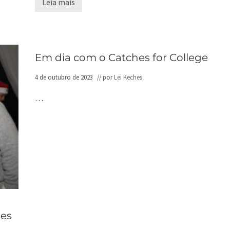
Leia mais
A
i
n
i
c
i
a
Em dia com o Catches for College
t
i
4 de outubro de 2023
// por
Lei Keches
v
a
C
…
a
t
c
h
e
s
f
o
r
C
o
l
l
e
ões
g
e