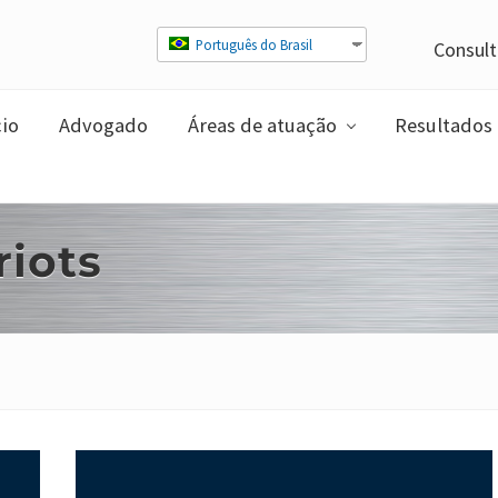
Português do Brasil
Consult
cio
Advogado
Áreas de atuação
Resultados
iots