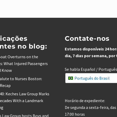
icações
Contate-nos
ntes no blog:
Estamos disponíveis 24 hor
dia, 7 dias por semana, por
oat Overturns on the
s: What Injured Passengers
Se habla Español / Portuguê
d Know
Português do Brasil
alute to Nurses Boston:
 Recap
 40: Keches Law Group Marks
Decades With a Landmark
Horário de expediente:
ng
De segunda a sexta-feira, das 
17:00 horas
s Law Group hosts Boys and