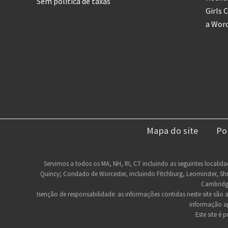
Sem política de taxas
i
Girls 
c
i
a Wor
a
l
d
o
N
e
w
E
n
g
l
a
n
Mapa do site
Po
d
P
a
t
Rodapé
Servimos a todos os MA, NH, RI, CT incluindo as seguintes localida
r
Quincy; Condado de Worcester, incluindo Fitchburg, Leominster, Sh
do
i
Cambridg
o
site
t
Isenção de responsabilidade: as informações contidas neste site são
s
informação ap
Este site é