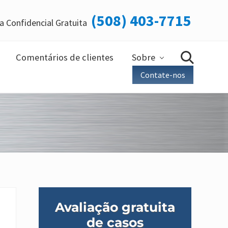
(508) 403-7715
a Confidencial Gratuita
Ant
do
cab
Comentários de clientes
Sobre
Busca
Contate-nos
Barra
Avaliação gratuita
lateral
de casos