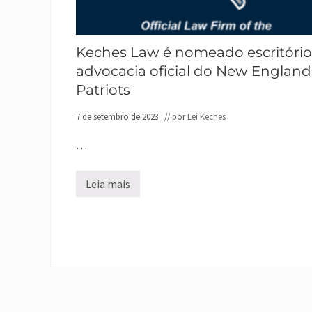
ã
r
o
t
a
t
Keches Law é nomeado escritório
i
o
advocacia oficial do New England
n
o
Patriots
r
g
7 de setembro de 2023
// por
Lei Keches
a
n
i
…
z
a
r
Leia mais
ã
K
o
e
o
c
J
h
a
e
n
s
t
L
a
a
r
w
d
é
o
n
s
o