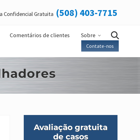
(508) 403-7715
a Confidencial Gratuita
Ant
do
cab
Comentários de clientes
Sobre
Busca
Contate-nos
lhadores
Barra
Avaliação gratuita
lateral
de casos