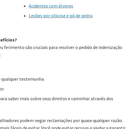
Acidentes com árvores
Lesões por silicose e pó de pedra
efícios?
 ferimento são cruciais para resolver o pedido de indenização
:
e qualquer testemunha.
or.
ra saber mais sobre seus direitos e caminhar através dos
balhadores podem negar reclamações por quase qualquer razão.
s fáceis de evitar. Você pode evitar recusas e ajudar a garantir