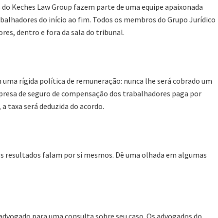
 do Keches Law Group fazem parte de uma equipe apaixonada
balhadores do início ao fim. Todos os membros do Grupo Jurídico
es, dentro e fora da sala do tribunal.
uma rígida política de remuneração: nunca lhe será cobrado um
empresa de seguro de compensação dos trabalhadores paga por
, a taxa será deduzida do acordo.
os resultados falam por si mesmos. Dê uma olhada em algumas
advogado para uma consulta sobre seu caso. Os advogados do