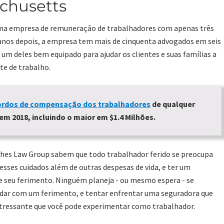
achusetts
ma empresa de remuneração de trabalhadores com apenas três
 anos depois, a empresa tem mais de cinquenta advogados em seis
 um deles bem equipado para ajudar os clientes e suas famílias a
te de trabalho.
ordos de compensação dos trabalhadores
de qualquer
m 2018, incluindo o maior em $1.4 Milhões.
ches Law Group sabem que todo trabalhador ferido se preocupa
sses cuidados além de outras despesas de vida, e ter um
e seu ferimento. Ninguém planeja - ou mesmo espera - se
lidar com um ferimento, e tentar enfrentar uma seguradora que
estressante que você pode experimentar como trabalhador.