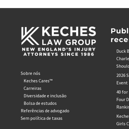
a
a
Rodapé
K
e
c
h
Publ
e
s
rece
L
a
w
Duck B
Charle
Shoul
Sobre nós
2026 S
Keches Cares™
Event
Carreiras
40 for
Diversidade e inclusão
Four 
Bolsa de estudos
Ranki
Referências de advogado
Keche
Sem política de taxas
Girls 