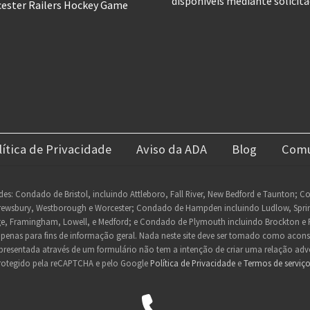
disponíveis mediante solicita
cester Railers Hockey Game
lítica de Privacidade
Aviso da ADA
Blog
Comu
des: Condado de Bristol, incluindo Attleboro, Fall River, New Bedford e Taunton; 
rewsbury, Westborough e Worcester; Condado de Hampden incluindo Ludlow, Springfi
e, Framingham, Lowell, e Medford; e Condado de Plymouth incluindo Brockton e 
 apenas para fins de informação geral. Nada neste site deve ser tomado como acon
resentada através de um formulário não tem a intenção de criar uma relação adv
 protegido pela reCAPTCHA e pelo Google
Política de Privacidade
e
Termos de serviç