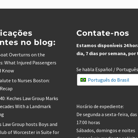
icações
Contate-nos
ntes no blog:
Estamos disponíveis 24 hor
dia, 7 dias por semana, por
oat Overturns on the
s: What Injured Passengers
Se habla Español / Portuguê
d Know
Português do Brasil
alute to Nurses Boston:
 Recap
 40: Keches Law Group Marks
Decades With a Landmark
Horário de expediente:
ng
De segunda a sexta-feira, das 
17:00 horas
s Law Group hosts Boys and
Sábados, domingos e noites
Club of Worcester in Suite for