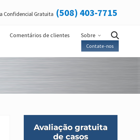
(508) 403-7715
a Confidencial Gratuita
Ant
do
cab
Comentários de clientes
Sobre
Busca
Contate-nos
Barra
Avaliação gratuita
lateral
de casos