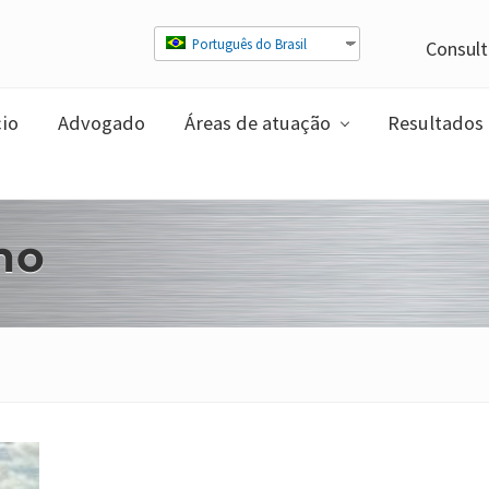
Português do Brasil
Consult
cio
Advogado
Áreas de atuação
Resultados
no