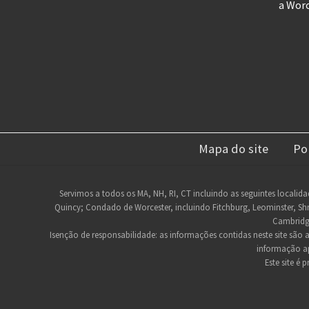
a Wor
Mapa do site
Po
Rodapé
Servimos a todos os MA, NH, RI, CT incluindo as seguintes localida
Quincy; Condado de Worcester, incluindo Fitchburg, Leominster, Sh
do
Cambridg
site
Isenção de responsabilidade: as informações contidas neste site são
informação ap
Este site é