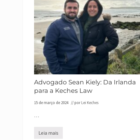
Advogado Sean Kiely: Da Irlanda
para a Keches Law
15 de março de 2024
// por
Lei Keches
…
Leia mais
A
d