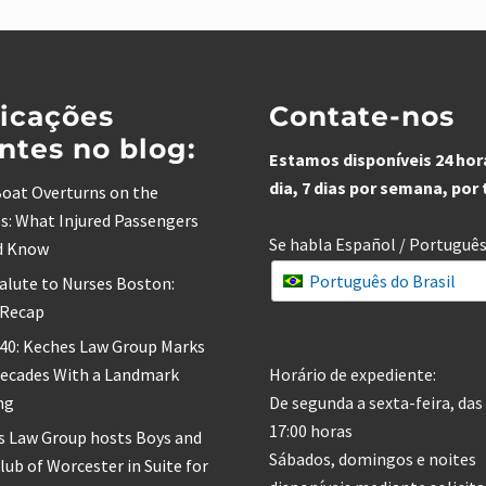
icações
Contate-nos
ntes no blog:
Estamos disponíveis 24 hor
dia, 7 dias por semana, por
oat Overturns on the
s: What Injured Passengers
Se habla Español / Portuguê
d Know
Português do Brasil
alute to Nurses Boston:
 Recap
 40: Keches Law Group Marks
Decades With a Landmark
Horário de expediente:
ng
De segunda a sexta-feira, das 
17:00 horas
s Law Group hosts Boys and
Sábados, domingos e noites
Club of Worcester in Suite for