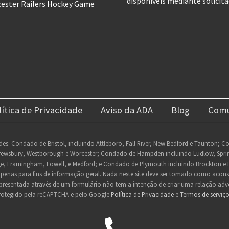
disponíveis mediante solicita
cester Railers Hockey Game
lítica de Privacidade
Aviso da ADA
Blog
Comu
des: Condado de Bristol, incluindo Attleboro, Fall River, New Bedford e Taunton; 
rewsbury, Westborough e Worcester; Condado de Hampden incluindo Ludlow, Springfi
e, Framingham, Lowell, e Medford; e Condado de Plymouth incluindo Brockton e 
 apenas para fins de informação geral. Nada neste site deve ser tomado como acon
resentada através de um formulário não tem a intenção de criar uma relação adv
 protegido pela reCAPTCHA e pelo Google
Política de Privacidade
e
Termos de serviç