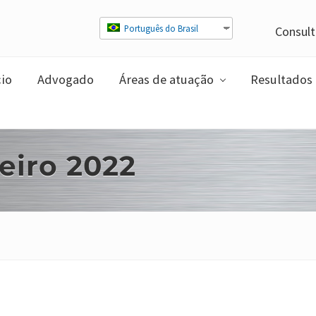
Português do Brasil
Consult
cio
Advogado
Áreas de atuação
Resultados
eiro 2022