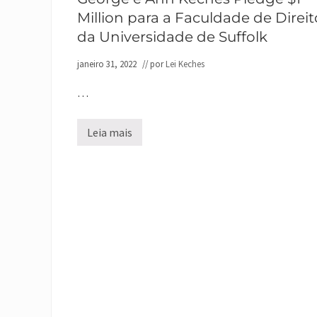
Million para a Faculdade de Direit
da Universidade de Suffolk
janeiro 31, 2022
// por
Lei Keches
…
Leia mais
G
e
o
r
g
e
e
A
n
n
K
e
c
h
e
s