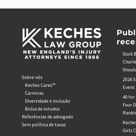
e
d
e
Rodapé
D
i
r
e
Publ
i
t
rece
o
d
Duck B
a
U
Charle
n
i
Shoul
v
Sobre nós
e
2026 S
r
Keches Cares™
Event
s
i
Carreiras
40 for
d
Diversidade e inclusão
a
Four 
d
Bolsa de estudos
e
Ranki
Referências de advogado
d
e
Keche
Sem política de taxas
S
Girls 
u