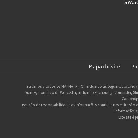
f
a Wor
f
o
l
k
Mapa do site
Po
Rodapé
Servimos a todos os MA, NH, RI, CT incluindo as seguintes localida
Quincy; Condado de Worcester, incluindo Fitchburg, Leominster, Sh
do
Cambridg
site
Isenção de responsabilidade: as informações contidas neste site são
informação ap
Este site é