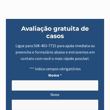
m
l
c
á
a
r
r
i
r
o
o
Barra
M
s
é
Avaliação gratuita de
d
d
lateral
e
i
casos
f
o
primária
e
S
i
e
Ligue para
508-403-7715
para ajuda imediata ou
t
m
u
preencha o formulário abaixo e entraremos em
a
o
n
contato com você o mais rápido possível.
s
a
o
l
s
?
"
" indica campos obrigatórios
*
,
l
Nome
*
e
m
b
r
e
Nome
t
e
s