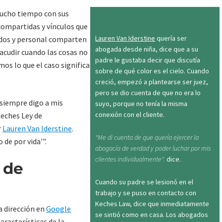
mucho tiempo con sus
 compartidas y vínculos que
Lauren Van Iderstine
quería ser
ados y personal comparten
abogada desde niña, dice que a su
e acudir cuando las cosas no
padre le gustaba decir que discutía
os lo que el caso significa
sobre de qué color es el cielo. Cuando
creció, empezó a plantearse ser juez,
pero se dio cuenta de que no era lo
 siempre digo a mis
suyo, porque no tenía la misma
conexión con el cliente.
Keches Ley de
r
Lauren Van Iderstine
.
"Me di cuenta de que quería ejercer la
de por vida'".
abogacía de verdad y poder luchar por mis
clientes individualmente".
dice.
 de
Cuando su padre se lesionó en el
trabajo y se puso en contacto con
Keches Law, dice que inmediatamente
a dirección en
Google
se sintió como en casa. Los abogados
aracterísticas de la