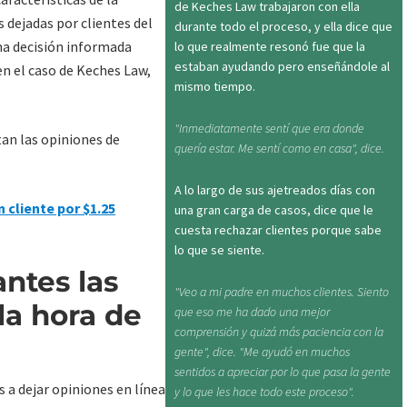
de Keches Law trabajaron con ella
s dejadas por clientes del
durante todo el proceso, y ella dice que
na decisión informada
lo que realmente resonó fue que la
estaban ayudando pero enseñándole al
en el caso de Keches Law,
mismo tiempo.
"Inmediatamente sentí que era donde
tan las opiniones de
quería estar. Me sentí como en casa", dice.
A lo largo de sus ajetreados días con
 cliente por $1.25
una gran carga de casos, dice que le
cuesta rechazar clientes porque sabe
lo que se siente.
ntes las
"Veo a mi padre en muchos clientes. Siento
la hora de
que eso me ha dado una mejor
comprensión y quizá más paciencia con la
gente", dice. "Me ayudó en muchos
sentidos a apreciar por lo que pasa la gente
s a dejar opiniones en línea
y lo que les hace todo este proceso".