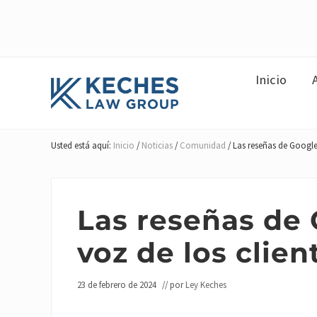
Saltar
Ir
Saltar
Saltar
Saltar
a
al
a
a
al
la
contenido
la
la
pie
navegación
principal
navegación
barra
de
Inicio
de
secundaria
lateral
página
la
principal
cabecera
Abogados
derecha
de
Usted está aquí:
Inicio
/
Noticias
/
Comunidad
/
Las reseñas de Google 
Compensación
y
Lesiones
de
Las reseñas de 
los
Trabajadores&#039
voz de los clie
23 de febrero de 2024
// por
Ley Keches