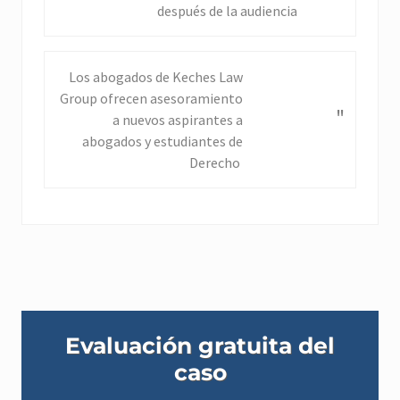
v
después de la audiencia
i
o
u
N
Los abogados de Keches Law
s
e
Group ofrecen asesoramiento
"
P
x
a nuevos aspirantes a
o
t
abogados y estudiantes de
s
P
Derecho
t
o
:
s
t
:
Barra
Evaluación gratuita del
lateral
caso
principal