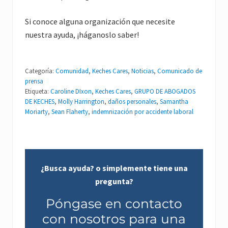
Si conoce alguna organización que necesite
nuestra ayuda, ¡háganoslo saber!
Categoría:
Comunidad
,
Keches Cares
,
Noticias
,
Comunicado de
prensa
Etiqueta:
Caroline DIxon
,
Keches Cares
,
GRUPO DE ABOGADOS
DE KECHES
,
Molly Harrington
,
daños personales
,
Samantha
Moriarty
,
Sean Flaherty
,
indemnización por accidente laboral
¿Busca ayuda? o simplemente tiene una
pregunta?
Póngase en contacto
con nosotros para una