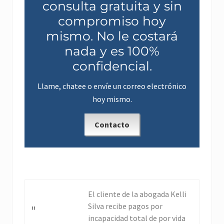
consulta gratuita y sin
compromiso hoy
mismo. No le costará
nada y es 100%
confidencial.
Llame, chatee o envíe un correo electrónico
hoy mismo.
Contacto
P
El cliente de la abogada Kelli
r
Silva recibe pagos por
"
e
incapacidad total de por vida