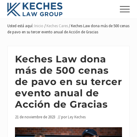
Menú
Ir
Saltar
Saltar
Menu
al
a
al
Abogados
contenido
la
pie
de
Usted está aquí:
Inicio
/
Keches Cares
/
Keches Law dona más de 500 cenas
principal
barra
de
Compensación
de pavo en su tercer evento anual de Acción de Gracias
lateral
página
y
Lesiones
principal
de
los
Keches Law dona
Trabajadores&#039
más de 500 cenas
de pavo en su tercer
evento anual de
Acción de Gracias
21 de noviembre de 2023
// por
Ley Keches