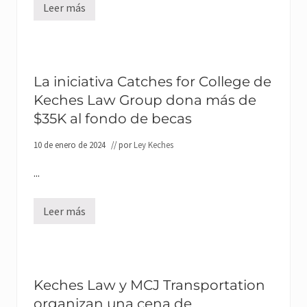
Leer más
L
a
i
n
i
c
i
La iniciativa Catches for College de
a
Keches Law Group dona más de
t
i
$35K al fondo de becas
v
a
"
10 de enero de 2024
// por
Ley Keches
C
a
...
p
t
u
r
Leer más
L
a
a
s
i
p
n
a
i
r
c
a
i
Keches Law y MCJ Transportation
l
a
a
organizan una cena de
t