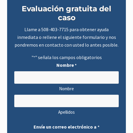
Barra
o
e
r
n
n
n
c
Evaluación gratuita del
H
lateral
h
a
a
a
u
caso
e
m
s
principal
a
L
n
Llame a
508-403-7715
para obtener ayuda
a
i
w
inmediata o rellene el siguiente formulario y nos
t
G
y
pondremos en contacto con usted lo antes posible.
r
c
o
e
u
l
"
" señala los campos obligatorios
*
p
e
Nombre
*
b
r
a
n
l
Nombre
a
c
o
l
o
Apellidos
c
a
c
Envíe un correo electrónico a
*
i