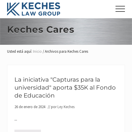
Menú
Ir
Saltar
Saltar
Menu
al
a
al
Abogados
contenido
la
pie
de
principal
barra
de
Keches Cares
Compensación
lateral
página
y
Lesiones
principal
de
Usted está aquí:
Inicio
/
Archivos para Keches Cares
los
Trabajadores&#039
La iniciativa "Capturas para la
universidad" aporta $35K al Fondo
de Educación
26 de enero de 2024
// por
Ley Keches
...