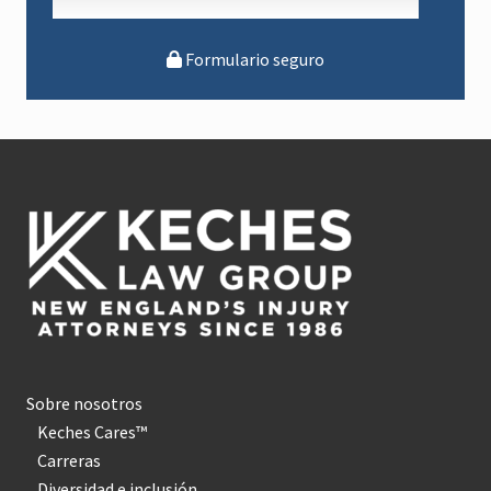
t
o
Formulario seguro
Pie
de
página
Sobre nosotros
Keches Cares™
Carreras
Diversidad e inclusión