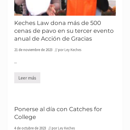
o
p
L
d
o
a
e
r
w
E
t
G
d
a
r
Keches Law dona más de 500
u
t
o
c
i
cenas de pavo en su tercer evento
u
a
o
p
c
anual de Acción de Gracias
n
d
i
o
o
ó
r
n
21 de noviembre de 2023
// por
Ley Keches
n
g
a
a
m
n
...
á
i
s
z
d
a
e
Leer más
K
n
$
e
u
3
c
n
5
h
a
K
e
c
a
s
e
l
L
n
Ponerse al día con Catches for
f
a
a
o
College
w
d
n
d
e
d
o
c
o
4 de octubre de 2023
// por
Ley Keches