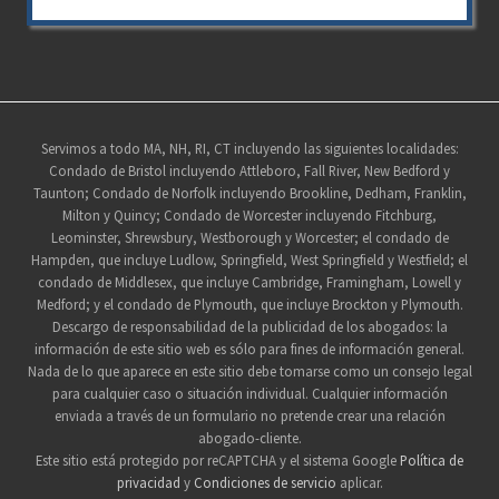
Pie
Servimos a todo MA, NH, RI, CT incluyendo las siguientes localidades:
Condado de Bristol incluyendo Attleboro, Fall River, New Bedford y
de
Taunton; Condado de Norfolk incluyendo Brookline, Dedham, Franklin,
página
Milton y Quincy; Condado de Worcester incluyendo Fitchburg,
Leominster, Shrewsbury, Westborough y Worcester; el condado de
del
Hampden, que incluye Ludlow, Springfield, West Springfield y Westfield; el
sitio
condado de Middlesex, que incluye Cambridge, Framingham, Lowell y
Medford; y el condado de Plymouth, que incluye Brockton y Plymouth.
Descargo de responsabilidad de la publicidad de los abogados: la
información de este sitio web es sólo para fines de información general.
Nada de lo que aparece en este sitio debe tomarse como un consejo legal
para cualquier caso o situación individual. Cualquier información
enviada a través de un formulario no pretende crear una relación
abogado-cliente.
Este sitio está protegido por reCAPTCHA y el sistema Google
Política de
privacidad
y
Condiciones de servicio
aplicar.