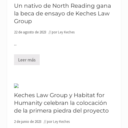
f
c
L
o
Un nativo de North Reading gana
e
a
r
r
la beca de ensayo de Keches Law
w
C
e
n
o
v
Group
o
l
e
m
l
n
b
e
22 de agosto de 2023
// por
Ley Keches
t
r
g
o
a
e
a
...
d
n
o
u
b
a
u
Leer más
l
U
f
d
n
e
e
n
t
A
a
e
c
t
o
c
i
f
i
v
i
ó
o
Keches Law Group y Habitat for
c
n
d
i
d
Humanity celebran la colocación
e
a
e
N
l
de la primera piedra del proyecto
G
o
d
r
r
e
a
t
2 de junio de 2023
// por
Ley Keches
l
c
h
o