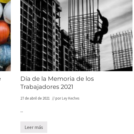
e
Día de la Memoria de los
Trabajadores 2021
27 de abril de 2021
// por
Ley Keches
...
Leer más
D
í