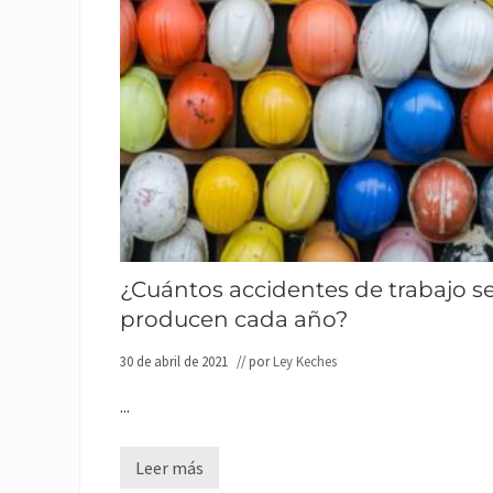
¿Cuántos accidentes de trabajo s
producen cada año?
30 de abril de 2021
// por
Ley Keches
...
Leer más
¿
C