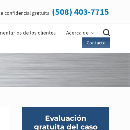
(508) 403-7715
a confidencial gratuita
Ant
de
la
entarios de los clientes
Acerca de
Buscar
en
cab
Contacto
Barra
Evaluación
lateral
gratuita del caso