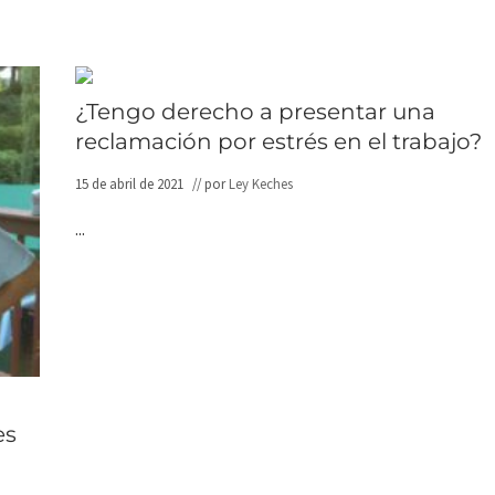
a
d
e
l
a
M
¿Tengo derecho a presentar una
e
reclamación por estrés en el trabajo?
m
o
r
15 de abril de 2021
// por
Ley Keches
i
a
...
d
e
l
o
s
T
r
a
b
a
j
a
es
d
o
r
e