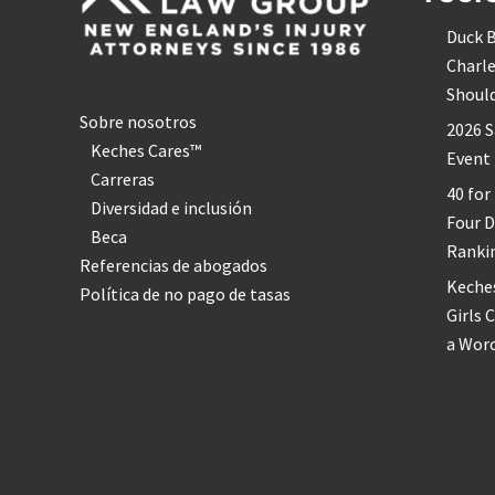
o
n
Duck B
s
e
Charle
g
Shoul
u
r
Sobre nosotros
2026 S
i
d
Keches Cares™
Event
a
Carreras
d
40 for
d
Diversidad e inclusión
u
Four 
Beca
r
Ranki
a
Referencias de abogados
n
Keche
t
Política de no pago de tasas
e
Girls 
l
a
a Wor
p
a
n
d
e
m
i
a