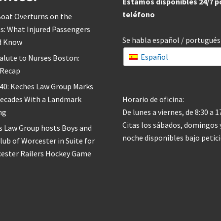
Estamos disponibles 24/7 p
e
c
m
i
teléfono
oat Overturns on the
a
b
r
i
s: What Injured Passengers
z
r
Se habla español / portugués
o
d Know
c
d
h
Español
e
alute to Nurses Boston:
e
2
q
 Recap
0
u
2
e
 40: Keches Law Group Marks
0
s
d
Decades With a Landmark
Horario de oficina:
e
ng
De lunes a viernes, de 8:30 a 
e
s
Citas los sábados, domingos y
s Law Group hosts Boys and
t
í
noche disponibles bajo petici
Club of Worcester in Suite for
m
u
cester Railers Hockey Game
l
o
-
A
q
u
í
e