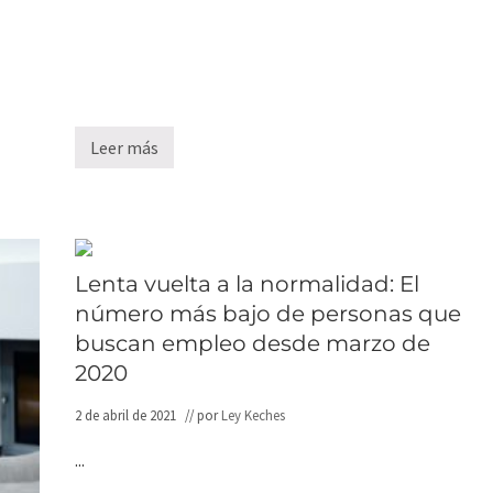
s
2
0
2
1
Leer más
¿
T
e
n
g
o
d
e
Lenta vuelta a la normalidad: El
r
número más bajo de personas que
e
c
buscan empleo desde marzo de
h
o
2020
a
p
2 de abril de 2021
// por
Ley Keches
r
e
s
...
e
n