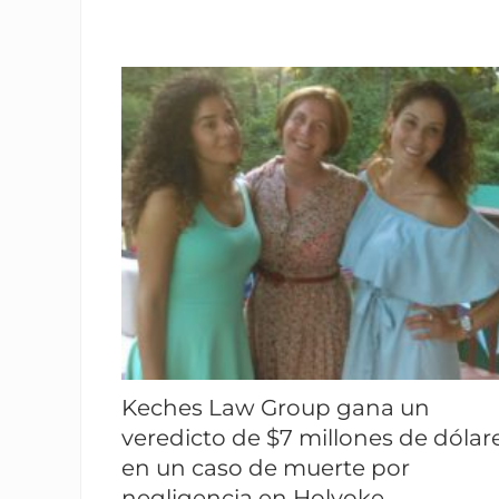
u
á
n
t
o
s
a
c
c
i
d
e
n
t
e
s
d
e
t
r
a
b
Keches Law Group gana un
a
j
veredicto de $7 millones de dólar
o
s
en un caso de muerte por
e
negligencia en Holyoke
p