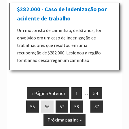
$282.000 - Caso de indenização por
acidente de trabalho
Um motorista de caminhão, de 53 anos, foi
envolvido em um caso de indenização de
trabalhadores que resultou em uma
recuperação de $282.000. Lesionou a região
lombar ao descarregar um caminhão
V
I
Páginas
I
«
Página Anterior
1
…
54
á
r
provisórias
r
I
I
I
I
Páginas
I
55
56
57
58
…
87
p
p
omitidas
p
r
r
r
r
provisórias
r
a
a
a
V
Próxima página »
p
p
p
p
omitidas
p
r
r
r
á
a
a
a
a
a